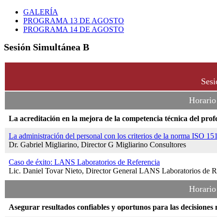
GALERÍA
PROGRAMA 13 DE AGOSTO
PROGRAMA 14 DE AGOSTO
Sesión Simultánea B
Sesi
Horario
La acreditación en la mejora de la competencia técnica del profe
La administración del personal con los criterios de la norma ISO 15
Dr. Gabriel Migliarino, Director G Migliarino Consultores
Caso de éxito: LANS Laboratorios de Referencia
Lic. Daniel Tovar Nieto, Director General LANS Laboratorios de R
Horario
Asegurar resultados confiables y oportunos para las decisiones