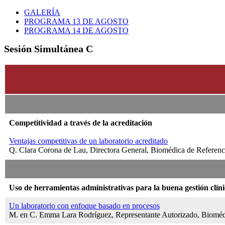
GALERÍA
PROGRAMA 13 DE AGOSTO
PROGRAMA 14 DE AGOSTO
Sesión Simultánea C
Competitividad a través de la acreditación
Ventajas competitivas de un laboratorio acreditado
Q. Clara Corona de Lau, Directora General, Biomédica de Referenc
Uso de herramientas administrativas para la buena gestión clín
Un laboratorio con enfoque basado en procesos
M. en C. Emma Lara Rodríguez, Representante Autorizado, Biomédi