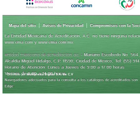
Mapa del sitio
Avisos de Privacidad
Compromisos con la Soc
La Entidad Mexicana de Acreditación, A.C. no tiene ninguna relaci
www.ema.com y www.ema.com.mx
- Mariano Escobedo No. 564, 
entidad mexicana de acreditación, a.c.
Alcaldía Miguel Hidalgo, C.P. 11590, Ciudad de México, Tel: (55) 91
Horario de Atención: Lunes a Jueves de 9:00 a 17:00 horas
Viernes de 9:00 a 14:00 horas
Diseñado por
Multiplexia Digital S.A. de C.V
Navegadores adecuados para la consulta a los catálogos de acreditados son: Int
.
Edge