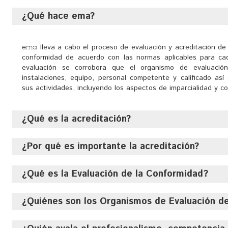
¿Qué hace ema?
lleva a cabo el proceso de evaluación y acreditación de 
ema
conformidad de acuerdo con las normas aplicables para ca
evaluación se corrobora que el organismo de evaluació
instalaciones, equipo, personal competente y calificado a
sus actividades, incluyendo los aspectos de imparcialidad y co
as Y Felicitaciones
¿Qué es la acreditación?
¿Por qué es importante la acreditación?
Es el acto por el cual una entidad reconoce: competencia
organismos de evaluación de la conformidad.
¿Qué es la Evaluación de la Conformidad?
La acreditación le brinda mayor confianza y seguridad sobre 
que obtienen, además cuenta con un parámetro para evaluar l
y con una base para exigir sobre la calidad y salvaguardar su
¿Quiénes son los Organismos de Evaluación d
Es la determinación del grado de cumplimiento con las Norm
mexicanas, normas internacionales u otras especificaci
procedimientos de muestreo, prueba calibración, certificación, 