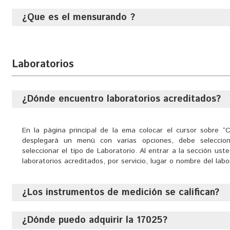
símbolos de las unidades, y con una serie de prefijos con
reglas para su utilización, adoptado por la Conferencia Gen
¿Que es el mensurando ?
Es la ciencia de las mediciones y sus aplicaciones
Es la magnitud que se desea medir
Laboratorios
¿Dónde encuentro laboratorios acreditados?
En la página principal de la ema colocar el cursor sobre 
desplegará un menú con varias opciones, debe seleccion
seleccionar el tipo de Laboratorio. Al entrar a la sección ust
laboratorios acreditados, por servicio, lugar o nombre del labo
¿Los instrumentos de medición se califican?
¿Dónde puedo adquirir la 17025?
Se calibran para lo cual deberá solicitar los servicios de cali