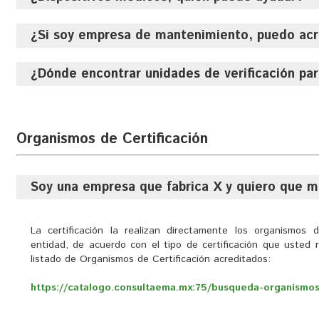
Sector farmacéutico, alimenticio, metal mecánico, par
esterilización, tratamientos térmicos, liofilización, refri
analítica.
¿Si soy empresa de mantenimiento, puedo acr
Si es fabricante de dispositivos médicos lo que requiere es cer
lo puede consultar en la lista de acreditados de organismos 
sección
¿Dónde encontrar unidades de verificación pa
El programa que se está desarrollando es el de calificación 
contamos con laboratorios acreditados.
https://catalogo.consultaema.mx:75/busqueda-organismos-
La información sobre UV acreditadas se encuentra disponible e
Organismos de Certificación
https://catalogo.consultaema.mx:75/busqueda-unidades-i
Soy una empresa que fabrica X y quiero que me
La certificación la realizan directamente los organismos d
entidad, de acuerdo con el tipo de certificación que usted r
listado de Organismos de Certificación acreditados:
https://catalogo.consultaema.mx:75/busqueda-organismos-