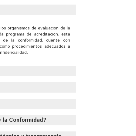
los organismos de evaluación de la 
da programa de acreditación, esta
n de la conformidad, cuente con
sí como procedimientos adecuados a
nfidencialidad.
 técnica y confiabilidad de los 
los productos, procesos y servicios
a calidad del producto y/o servicio
 salud y seguridad.
e la Conformidad?
as Oficiales Mexicanas y/o normas 
ones. Comprende entre otros, los
inspección, validación/verificación.