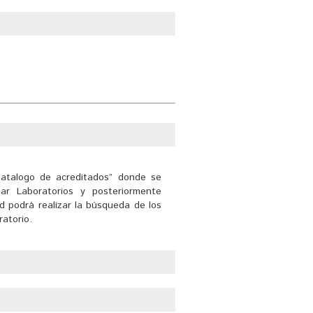
 sus nombres y símbolos, así como
eral de Pesas y Medidas (CGPM)
“Catalogo de acreditados” donde se
ar Laboratorios y posteriormente
ed podrá realizar la búsqueda de los
ratorio.
bración de un laboratorio acreditado