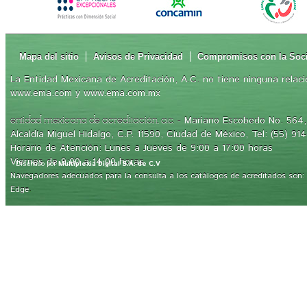
Mapa del sitio
Avisos de Privacidad
Compromisos con la Soc
La Entidad Mexicana de Acreditación, A.C. no tiene ninguna relaci
www.ema.com y www.ema.com.mx
- Mariano Escobedo No. 564, 
entidad mexicana de acreditación, a.c.
Alcaldía Miguel Hidalgo, C.P. 11590, Ciudad de México, Tel: (55) 91
Horario de Atención: Lunes a Jueves de 9:00 a 17:00 horas
Viernes de 9:00 a 14:00 horas
Diseñado por
Multiplexia Digital S.A. de C.V
Navegadores adecuados para la consulta a los catálogos de acreditados son: Int
.
Edge