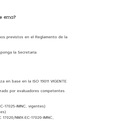
de
?
ema
nos previstos en el Reglamento de la
sponga la Secretaría
liza en base en la ISO 19011 VIGENTE
rado por evaluadores competentes 
EC-17025-IMNC, vigentes)
tes)
IEC 17020/NMX-EC-17020-IMNC,