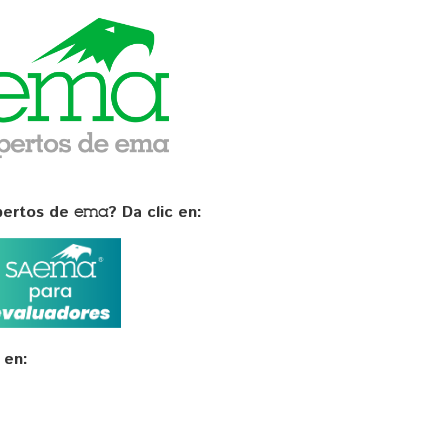
xpertos de
? Da clic en:
ema
 en: