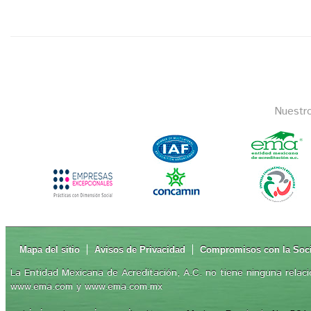
Nuestr
Mapa del sitio
Avisos de Privacidad
Compromisos con la Soc
La Entidad Mexicana de Acreditación, A.C. no tiene ninguna relaci
www.ema.com y www.ema.com.mx