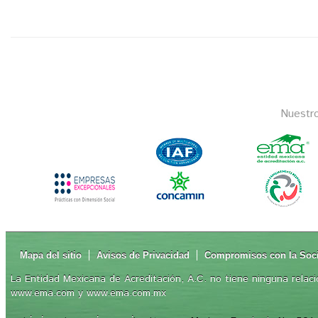
Nuestr
Mapa del sitio
Avisos de Privacidad
Compromisos con la Soc
La Entidad Mexicana de Acreditación, A.C. no tiene ninguna relaci
www.ema.com y www.ema.com.mx