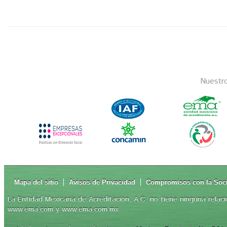
Nuestr
Mapa del sitio
Avisos de Privacidad
Compromisos con la Soc
La Entidad Mexicana de Acreditación, A.C. no tiene ninguna relaci
www.ema.com y www.ema.com.mx