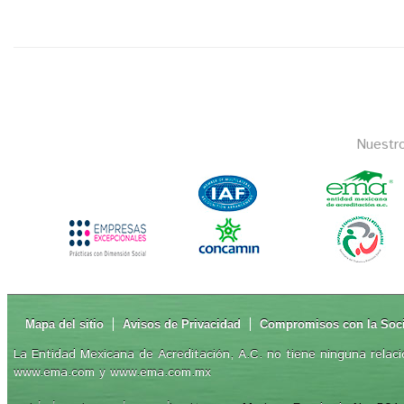
Nuestr
Mapa del sitio
Avisos de Privacidad
Compromisos con la Soc
La Entidad Mexicana de Acreditación, A.C. no tiene ninguna relaci
www.ema.com y www.ema.com.mx