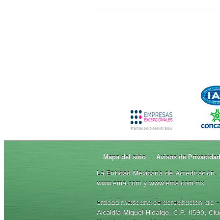
Mapa del sitio
Avisos de Privacida
La Entidad Mexicana de Acreditación, A
www.ema.com y www.ema.com.mx
-
entidad mexicana de acreditación, a.c.
Alcaldía Miguel Hidalgo, C.P. 11590, C