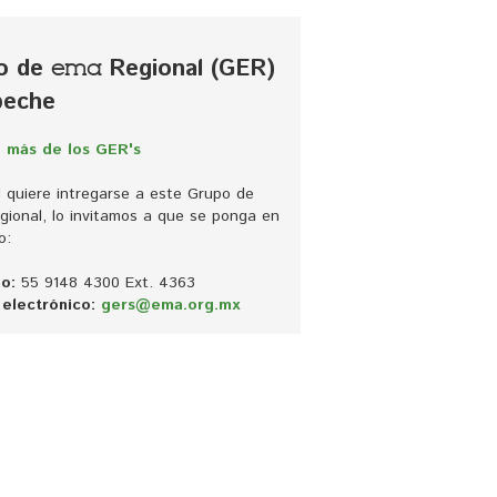
o de
Regional (GER) 
ema
eche
 más de los GER's
d quiere intregarse a este Grupo de 
ional, lo invitamos a que se ponga en 
o:
o:
55 9148 4300 Ext. 4363
electrónico:
gers@ema.org.mx