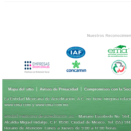
Nuestros Reconocimien
Mapa del sitio
Avisos de Privacidad
Compromisos con la Soc
La Entidad Mexicana de Acreditación, A.C. no tiene ninguna relaci
www.ema.com y www.ema.com.mx
- Mariano Escobedo No. 564, 
entidad mexicana de acreditación, a.c.
Alcaldía Miguel Hidalgo, C.P. 11590, Ciudad de México, Tel: (55) 91
Horario de Atención: Lunes a Jueves de 9:00 a 17:00 horas