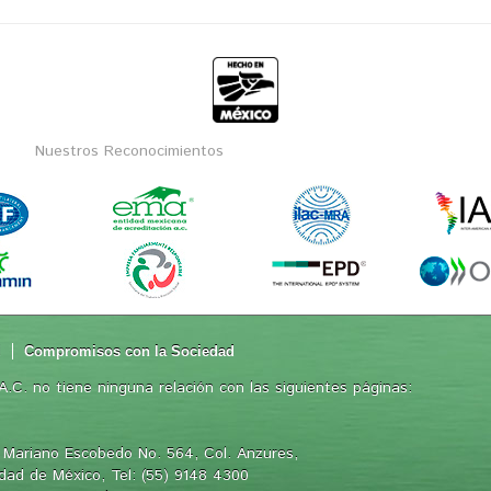
Nuestros Reconocimientos
d
Compromisos con la Sociedad
.C. no tiene ninguna relación con las siguientes páginas:
 Mariano Escobedo No. 564, Col. Anzures,
iudad de México, Tel: (55) 9148 4300