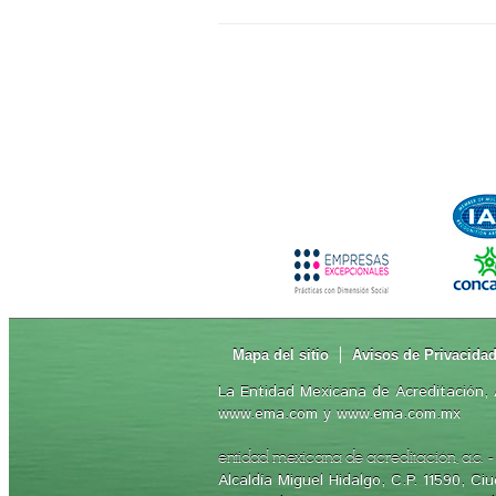
Mapa del sitio
Avisos de Privacida
La Entidad Mexicana de Acreditación, A
www.ema.com y www.ema.com.mx
-
entidad mexicana de acreditación, a.c.
Alcaldía Miguel Hidalgo, C.P. 11590, C