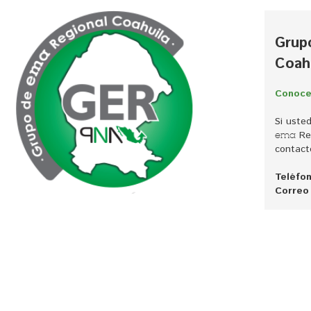
Grup
Coah
Conoce
Si uste
Reg
ema
contact
Teléfon
Correo 