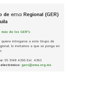
o de
Regional (GER) 
ema
uila
 más de los GER's
d quiere intregarse a este Grupo de 
ional, lo invitamos a que se ponga en 
o:
o:
55 9148 4300 Ext. 4363
electrónico:
gers@ema.org.mx