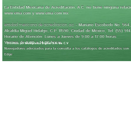
La Entidad Mexicana de Acreditación, A.C. no tiene ninguna relaci
www.ema.com y www.ema.com.mx
- Mariano Escobedo No. 564, 
entidad mexicana de acreditación, a.c.
Alcaldía Miguel Hidalgo, C.P. 11590, Ciudad de México, Tel: (55) 91
Horario de Atención: Lunes a Jueves de 9:00 a 17:00 horas
Viernes de 9:00 a 14:00 horas
Diseñado por
Multiplexia Digital S.A. de C.V
Navegadores adecuados para la consulta a los catálogos de acreditados son: Int
.
Edge