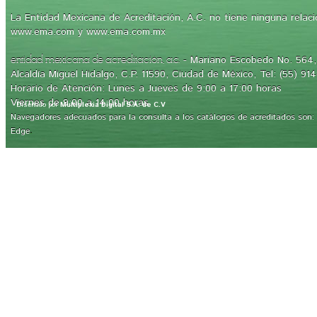
La Entidad Mexicana de Acreditación, A.C. no tiene ninguna relaci
www.ema.com y www.ema.com.mx
- Mariano Escobedo No. 564, 
entidad mexicana de acreditación, a.c.
Alcaldía Miguel Hidalgo, C.P. 11590, Ciudad de México, Tel: (55) 91
Horario de Atención: Lunes a Jueves de 9:00 a 17:00 horas
Viernes de 9:00 a 14:00 horas
Diseñado por
Multiplexia Digital S.A. de C.V
Navegadores adecuados para la consulta a los catálogos de acreditados son: Int
.
Edge