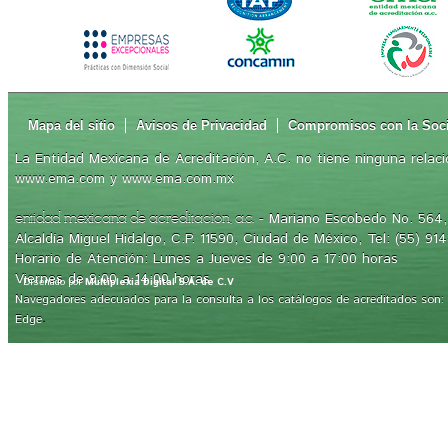
Mapa del sitio
Avisos de Privacidad
Compromisos con la Soc
La Entidad Mexicana de Acreditación, A.C. no tiene ninguna relaci
www.ema.com y www.ema.com.mx
- Mariano Escobedo No. 564, 
entidad mexicana de acreditación, a.c.
Alcaldía Miguel Hidalgo, C.P. 11590, Ciudad de México, Tel: (55) 91
Horario de Atención: Lunes a Jueves de 9:00 a 17:00 horas
Viernes de 9:00 a 14:00 horas
Diseñado por
Multiplexia Digital S.A. de C.V
Navegadores adecuados para la consulta a los catálogos de acreditados son: Int
.
Edge