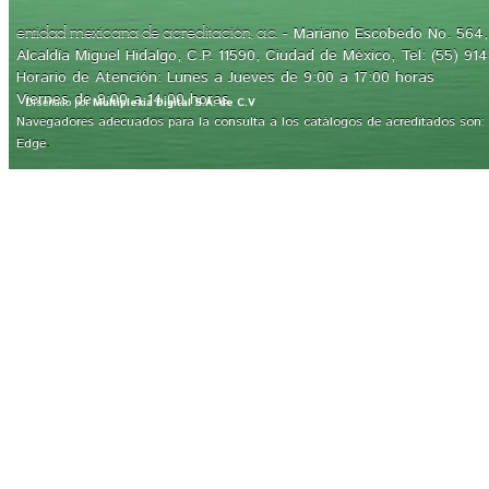
- Mariano Escobedo No. 564, 
entidad mexicana de acreditación, a.c.
Alcaldía Miguel Hidalgo, C.P. 11590, Ciudad de México, Tel: (55) 91
Horario de Atención: Lunes a Jueves de 9:00 a 17:00 horas
Viernes de 9:00 a 14:00 horas
Diseñado por
Multiplexia Digital S.A. de C.V
Navegadores adecuados para la consulta a los catálogos de acreditados son: Int
.
Edge