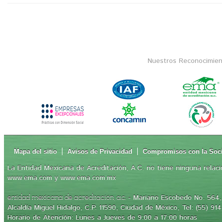
Nuestros Reconocimien
Mapa del sitio
Avisos de Privacidad
Compromisos con la Soc
La Entidad Mexicana de Acreditación, A.C. no tiene ninguna relaci
www.ema.com y www.ema.com.mx
- Mariano Escobedo No. 564, 
entidad mexicana de acreditación, a.c.
Alcaldía Miguel Hidalgo, C.P. 11590, Ciudad de México, Tel: (55) 91
Horario de Atención: Lunes a Jueves de 9:00 a 17:00 horas