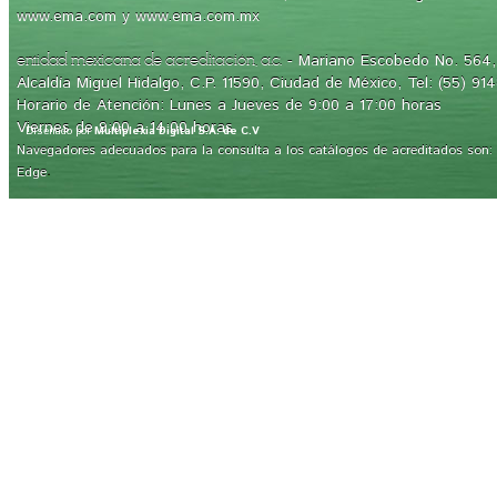
www.ema.com y www.ema.com.mx
- Mariano Escobedo No. 564, 
entidad mexicana de acreditación, a.c.
Alcaldía Miguel Hidalgo, C.P. 11590, Ciudad de México, Tel: (55) 91
Horario de Atención: Lunes a Jueves de 9:00 a 17:00 horas
Viernes de 9:00 a 14:00 horas
Diseñado por
Multiplexia Digital S.A. de C.V
Navegadores adecuados para la consulta a los catálogos de acreditados son: Int
.
Edge