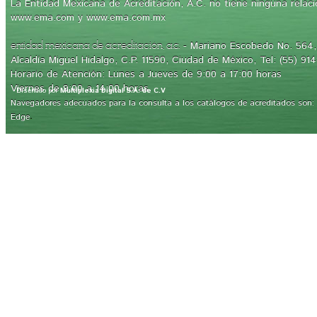
La Entidad Mexicana de Acreditación, A.C. no tiene ninguna relaci
www.ema.com y www.ema.com.mx
- Mariano Escobedo No. 564, 
entidad mexicana de acreditación, a.c.
Alcaldía Miguel Hidalgo, C.P. 11590, Ciudad de México, Tel: (55) 91
Horario de Atención: Lunes a Jueves de 9:00 a 17:00 horas
Viernes de 9:00 a 14:00 horas
Diseñado por
Multiplexia Digital S.A. de C.V
Navegadores adecuados para la consulta a los catálogos de acreditados son: Int
.
Edge