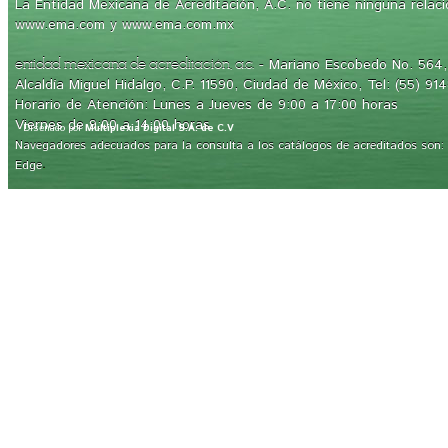
La Entidad Mexicana de Acreditación, A.C. no tiene ninguna relaci
www.ema.com y www.ema.com.mx
- Mariano Escobedo No. 564, 
entidad mexicana de acreditación, a.c.
Alcaldía Miguel Hidalgo, C.P. 11590, Ciudad de México, Tel: (55) 91
Horario de Atención: Lunes a Jueves de 9:00 a 17:00 horas
Viernes de 9:00 a 14:00 horas
Diseñado por
Multiplexia Digital S.A. de C.V
Navegadores adecuados para la consulta a los catálogos de acreditados son: Int
.
Edge