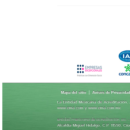
Mapa del sitio
Avisos de Privacida
La Entidad Mexicana de Acreditación, A
www.ema.com y www.ema.com.mx
-
entidad mexicana de acreditación, a.c.
Alcaldía Miguel Hidalgo, C.P. 11590, C