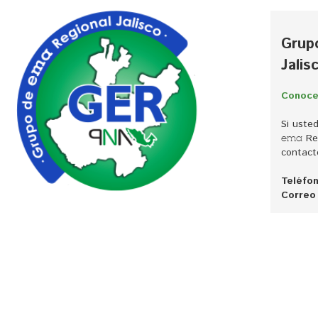
Grup
Jalis
Conoce
Si uste
Reg
ema
contact
Teléfon
Correo 