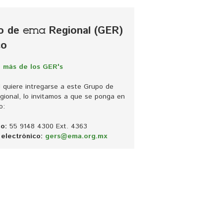
o de
Regional (GER) 
ema
co
 más de los GER's
d quiere intregarse a este Grupo de 
ional, lo invitamos a que se ponga en 
o:
o:
55 9148 4300 Ext. 4363
electrónico:
gers@ema.org.mx