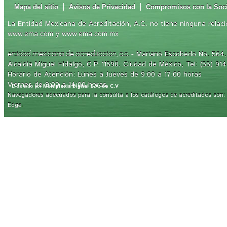
Mapa del sitio
Avisos de Privacidad
Compromisos con la Soc
La Entidad Mexicana de Acreditación, A.C. no tiene ninguna relaci
www.ema.com y www.ema.com.mx
- Mariano Escobedo No. 564, 
entidad mexicana de acreditación, a.c.
Alcaldía Miguel Hidalgo, C.P. 11590, Ciudad de México, Tel: (55) 91
Horario de Atención: Lunes a Jueves de 9:00 a 17:00 horas
Viernes de 9:00 a 14:00 horas
Diseñado por
Multiplexia Digital S.A. de C.V
Navegadores adecuados para la consulta a los catálogos de acreditados son: Int
.
Edge