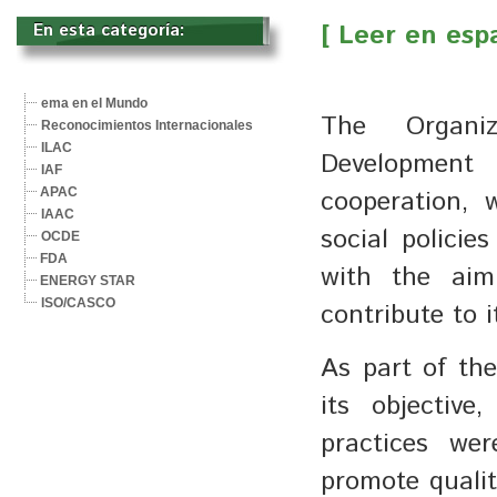
[ Leer en esp
En esta categoría: 
ema en el Mundo
The Organi
Reconocimientos Internacionales
ILAC
Development 
IAF
cooperation, 
APAC
IAAC
social polici
OCDE
FDA
with the aim
ENERGY STAR
ISO/CASCO
contribute to 
As part of th
its objective
practices we
promote qualit