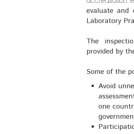
accreditation en
evaluate and 
Laboratory Pra
The inspecti
provided by t
Some of the po
Avoid unnec
assessment
one country
government
Participati