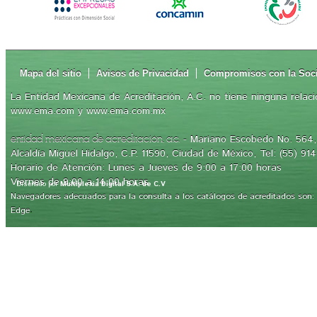
Mapa del sitio
Avisos de Privacidad
Compromisos con la Soc
La Entidad Mexicana de Acreditación, A.C. no tiene ninguna relaci
www.ema.com y www.ema.com.mx
- Mariano Escobedo No. 564, 
entidad mexicana de acreditación, a.c.
Alcaldía Miguel Hidalgo, C.P. 11590, Ciudad de México, Tel: (55) 91
Horario de Atención: Lunes a Jueves de 9:00 a 17:00 horas
Viernes de 9:00 a 14:00 horas
Diseñado por
Multiplexia Digital S.A. de C.V
Navegadores adecuados para la consulta a los catálogos de acreditados son: Int
.
Edge