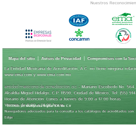
Nuestros Reconocimien
Mapa del sitio
Avisos de Privacidad
Compromisos con la Soc
La Entidad Mexicana de Acreditación, A.C. no tiene ninguna relaci
www.ema.com y www.ema.com.mx
- Mariano Escobedo No. 564, 
entidad mexicana de acreditación, a.c.
Alcaldía Miguel Hidalgo, C.P. 11590, Ciudad de México, Tel: (55) 91
Horario de Atención: Lunes a Jueves de 9:00 a 17:00 horas
Viernes de 9:00 a 14:00 horas
Diseñado por
Multiplexia Digital S.A. de C.V
Navegadores adecuados para la consulta a los catálogos de acreditados son: Int
.
Edge