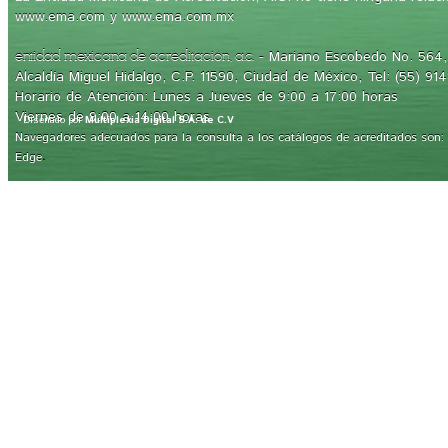
www.ema.com y www.ema.com.mx
- Mariano Escobedo No. 564, 
entidad mexicana de acreditación, a.c.
Alcaldía Miguel Hidalgo, C.P. 11590, Ciudad de México, Tel: (55) 91
Horario de Atención: Lunes a Jueves de 9:00 a 17:00 horas
Viernes de 9:00 a 14:00 horas
Diseñado por
Multiplexia Digital S.A. de C.V
Navegadores adecuados para la consulta a los catálogos de acreditados son: Int
.
Edge