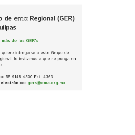
o de
Regional (GER) 
ema
ulipas
 más de los GER's
d quiere intregarse a este Grupo de 
ional, lo invitamos a que se ponga en 
o:
o:
55 9148 4300 Ext. 4363
electrónico:
gers@ema.org.mx