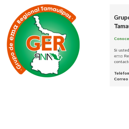
Grup
Tama
Conoce
Si uste
Reg
ema
contact
Teléfon
Correo 