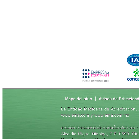
Mapa del sitio
Avisos de Privacida
La Entidad Mexicana de Acreditación, A
www.ema.com y www.ema.com.mx
-
entidad mexicana de acreditación, a.c.
Alcaldía Miguel Hidalgo, C.P. 11590, C