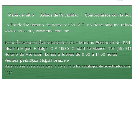
Mapa del sitio
Avisos de Privacidad
Compromisos con la Soc
La Entidad Mexicana de Acreditación, A.C. no tiene ninguna relaci
www.ema.com y www.ema.com.mx
- Mariano Escobedo No. 564, 
entidad mexicana de acreditación, a.c.
Alcaldía Miguel Hidalgo, C.P. 11590, Ciudad de México, Tel: (55) 91
Horario de Atención: Lunes a Jueves de 9:00 a 17:00 horas
Viernes de 9:00 a 14:00 horas
Diseñado por
Multiplexia Digital S.A. de C.V
Navegadores adecuados para la consulta a los catálogos de acreditados son: Int
.
Edge