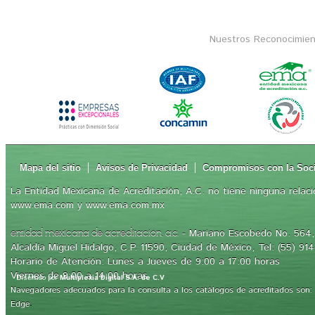
Nuestros Reconocimien
Mapa del sitio
Avisos de Privacidad
Compromisos con la Soc
La Entidad Mexicana de Acreditación, A.C. no tiene ninguna relaci
www.ema.com y www.ema.com.mx
- Mariano Escobedo No. 564, 
entidad mexicana de acreditación, a.c.
Alcaldía Miguel Hidalgo, C.P. 11590, Ciudad de México, Tel: (55) 91
Horario de Atención: Lunes a Jueves de 9:00 a 17:00 horas
Viernes de 9:00 a 14:00 horas
Diseñado por
Multiplexia Digital S.A. de C.V
Navegadores adecuados para la consulta a los catálogos de acreditados son: Int
.
Edge