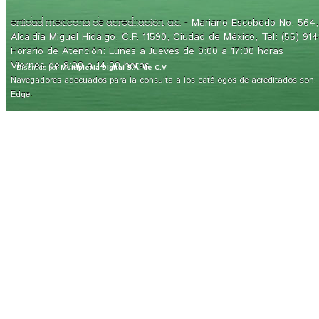
- Mariano Escobedo No. 564, 
entidad mexicana de acreditación, a.c.
Alcaldía Miguel Hidalgo, C.P. 11590, Ciudad de México, Tel: (55) 91
Horario de Atención: Lunes a Jueves de 9:00 a 17:00 horas
Viernes de 9:00 a 14:00 horas
Diseñado por
Multiplexia Digital S.A. de C.V
Navegadores adecuados para la consulta a los catálogos de acreditados son: Int
.
Edge