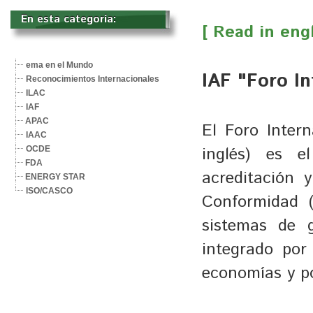
En esta categoría: 
[ Read in engl
ema en el Mundo
IAF "Foro In
Reconocimientos Internacionales
ILAC
IAF
APAC
El Foro Intern
IAAC
inglés) es 
OCDE
FDA
acreditación 
ENERGY STAR
ISO/CASCO
Conformidad (
sistemas de g
integrado por
economías y p