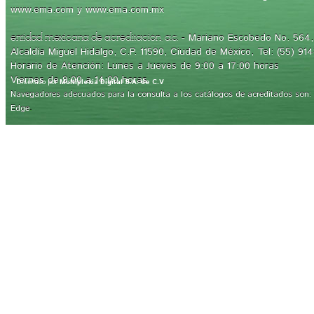
www.ema.com y www.ema.com.mx
- Mariano Escobedo No. 564, 
entidad mexicana de acreditación, a.c.
Alcaldía Miguel Hidalgo, C.P. 11590, Ciudad de México, Tel: (55) 91
Horario de Atención: Lunes a Jueves de 9:00 a 17:00 horas
Viernes de 9:00 a 14:00 horas
Diseñado por
Multiplexia Digital S.A. de C.V
Navegadores adecuados para la consulta a los catálogos de acreditados son: Int
.
Edge