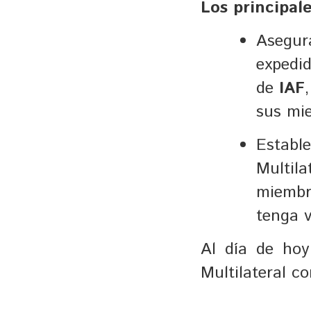
Los principale
Asegu
expedi
de
IAF
sus mi
Estab
Multil
miembr
tenga v
Al día de ho
Multilateral 