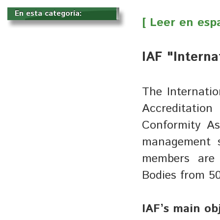
En esta categoría: 
[ Leer en esp
IAF "Intern
The Internatio
Accreditatio
Conformity Ass
management sy
members are
Bodies from 50
IAF’s main obj