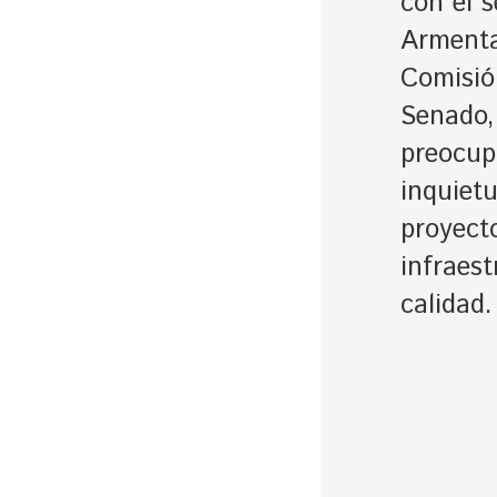
con el 
Armenta
Comisió
Senado,
preocup
inquietu
proyect
infraest
calidad.