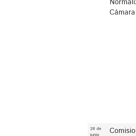
Normali
Cámara 
28 de
Comisio
junio