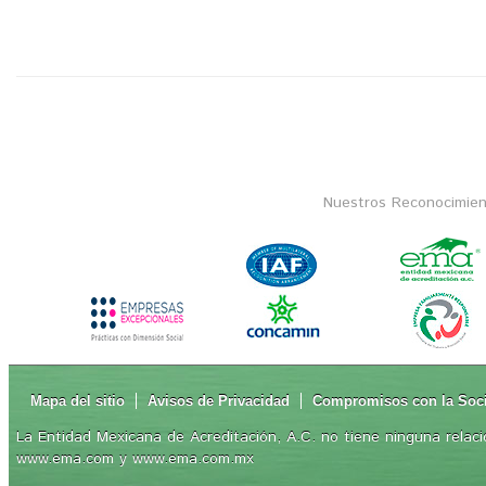
Nuestros Reconocimien
Mapa del sitio
Avisos de Privacidad
Compromisos con la Soc
La Entidad Mexicana de Acreditación, A.C. no tiene ninguna relaci
www.ema.com y www.ema.com.mx