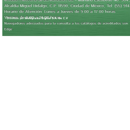
Alcaldía Miguel Hidalgo, C.P. 11590, Ciudad de México, Tel: (55) 91
Horario de Atención: Lunes a Jueves de 9:00 a 17:00 horas
Viernes de 9:00 a 14:00 horas
Diseñado por
Multiplexia Digital S.A. de C.V
Navegadores adecuados para la consulta a los catálogos de acreditados son: Int
.
Edge